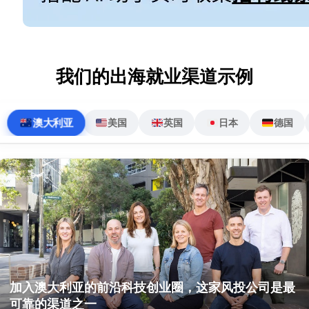
我们的出海就业渠道示例
去澳大利亚做蓝领的必经之路-VETASSESS
澳大利亚
美国
英国
日本
德国
点击查看说明
澳大利亚的蓝领技能岗位薪资相当高，但要想去打工，必须先过职业
评估这一关。VETASSESS 是澳洲负责评估电工、焊工等技能的官方
机构，其出具的评估报告是申请工作和签证的必备文件。然而，该机
构的评估流程相当复杂，一般人很难清晰了解。为了准确传达职业评
估政策和流程的信息，VETASSESS 时常举办在线说明会回答求职者
的问题，有时还会当场评估参会者资格，并给出具体建议，因此参与
价值极高。有意去澳洲从事蓝领工作的用户可以借助我们的渠道一键
参加 VETASSESS 在线说明会，获得最新职场资讯。
加入澳大利亚的前沿科技创业圈，这家风投公司是最
可靠的渠道之一