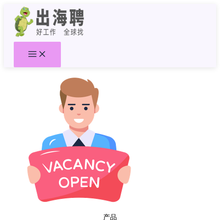
跳
至
内
容
产品