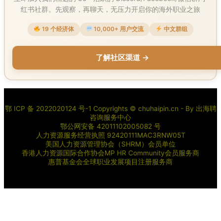
红书社群。先观察，再聊天，无压力开启你的海外职业之旅
19 个经济体
10,000+ 用户交流
中文群组
了解社区渠道 →
鄂 ICP 备 2022020124 号-1 Copyrights © chuhaipin.cn - By
出海聘
咨询服务中心
鄂公网安备 42011102005082 号
人力资源服务经营执照 92420111MAC3RNW05T
美国人力资源管理协会（SHRM）会员单位
香港人力资源国际合作协会MP HR Community会员服务商
惠普基金会全球职业发展项目注册服务商