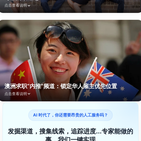
查看更多渠道
点击查看说明
澳大利亚知名的风险投资公司，在科技业有很多成功的案例。但很多
人不知道的是，该公司还帮助其投资的诸多初创企业招聘员工和合伙
人。这些职位通过风投公司的渠道招募，而不会出现在大型求职平台
上，而且初创公司通常能力至上，对外国人相当开放，也很接受远程
工作，因此非常有价值。我们已经连通了与该风投的职位申请流程。
如果用户对澳大利亚的创业公司有兴趣，可以利用我们的渠道快速连
接雇主，一键提交您的申请材料。
查看更多渠道
澳洲求职“内推”频道：锁定华人雇主优先位置
点击查看说明
AI 时代了，你还需要昂贵的人工服务吗？
专注于向中国求职者提供澳洲工作机会，还有大量求职辅导服务，包
括简历修改、面试破局、签证申请等私教级方案。但其最核心的价值
在于：许多澳洲本地华人雇主，会跳过传统招聘网，直接通过该频道
发掘渠道，搜集线索，追踪进度...专家能做的
发布岗位。这种基于“圈层信任”的内推招聘模式，反馈速度极快，是
事，我们一键实现