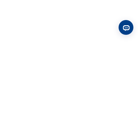
鄂 ICP 备 2022020124 号-1 Copyrights © chuhaipin.cn - By
出海聘咨
询服务中心
鄂公网安备 42011102005082 号
人力资源服务经营执照 92420111MAC3RNW05T
美国人力资源管理协会（SHRM）会员单位
香港人力资源国际合作协会MP HR Community会员服务商
惠普基金会全球职业发展项目注册服务商