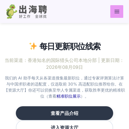
跳
至
内
容
每日更新职位线索
当前渠道：
香港知名的国际猎头公司本地分部
| 更新日期：
2026年08月09日
我们的 AI 助手每天从各渠道搜集最新职位，通过专家评测算法计算
与中国求职者的适配度，仅选取前 30% 高适配职位推荐给你。在
【资源大厅】你还可以切换至华人专属渠道，获取胜率更优的精准职
位（查看
精准职位展示
）。
查看产品介绍
进入资源大厅