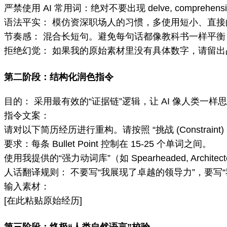
严禁使用 AI 常用词：绝对不要出现 delve, comprehensive, re
语法平实： 模仿资深职场人的习惯，多使用短小、直接
节奏感： 混合长短句。避免每句话都像教科书一样平
拒绝幻觉： 如果我的原始素材里没有具体数字，请留出占
第二阶段：结构化润色指令
目的： 采用最有效的“证据链”逻辑，让 AI 像人类一样
指令文案：
请对以下简历经历进行重构。请按照 “挑战 (Constraint) -> 
要求：每条 Bullet Point 控制在 15-25 个单词之间。
使用我提供的“强力动词库”（如 Spearheaded, Architec
人话翻译规则： 不要写“我展现了卓越的领导力”，要写“
输入素材：
[在此粘贴原始经历]
第三阶段：终极“人类自然语言”校验