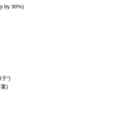
 by 30%)
子”)
答案)