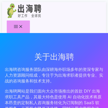
跳
至
内
容
关于出海聘
出海聘咨询服务团队由深耕海外职场多年的资深专家与
人力资源顾问组成，专注于为出海求职者提供专业、实
战的咨询服务和技术支持。
出海聘网站是我们面向大众市场推出的首款 DIY 出海
求职工具产品，其最大特色是使用 AI 自动化技术将原
本昂贵的定制私人咨询服务转化为订阅制的 SaaS 软