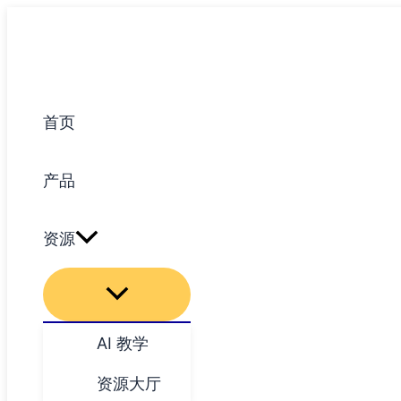
跳
至
内
容
首页
产品
资源
AI 教学
资源大厅