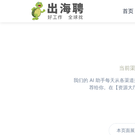
跳
首页
至
内
容
当前
我们的 AI 助手每天从各
荐给你。在【资源大
本页面展