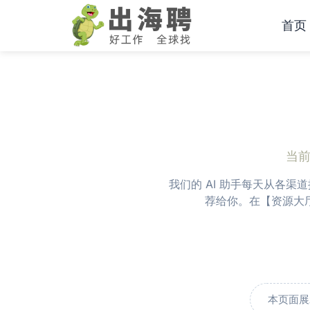
跳
首页
至
内
容
当
我们的 AI 助手每天从各
荐给你。在【资源大
本页面展