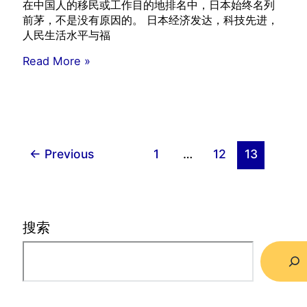
在中国人的移民或工作目的地排名中，日本始终名列
前茅，不是没有原因的。 日本经济发达，科技先进，
人民生活水平与福
日
Read More »
本
签
证
概
况
←
Previous
1
…
12
13
搜索