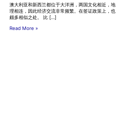
澳大利亚和新西兰都位于大洋洲，两国文化相近，地
理相连，因此经济交流非常频繁。在签证政策上，也
颇多相似之处。 比 […]
澳
Read More »
新
签
证
概
况