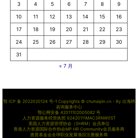
3
4
5
6
7
8
9
10
11
12
13
14
15
16
17
18
19
20
21
22
23
24
25
26
27
28
29
30
31
« 7 月
鄂 ICP 备 2022020124 号-1 Copyrights © chuhaipin.cn - By
出海聘
咨询服务中心
鄂公网安备 42011102005082 号
人力资源服务经营执照 92420111MAC3RNW05T
美国人力资源管理协会（SHRM）会员单位
香港人力资源国际合作协会MP HR Community会员服务商
惠普基金会全球职业发展项目注册服务商