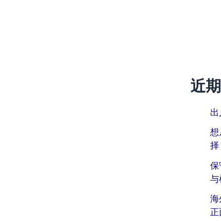
近期
出
想
择
保
与
海
正