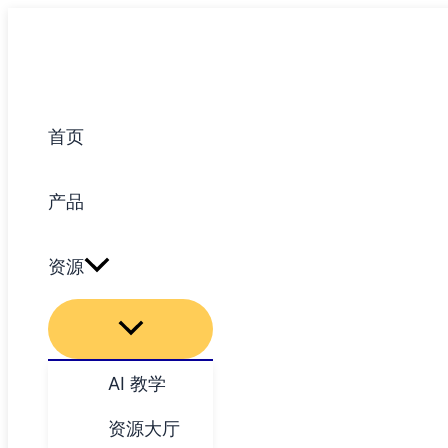
跳
至
内
容
首页
产品
资源
AI 教学
资源大厅