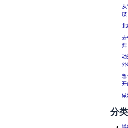
从
谋
北
去
弈
动
外
想
开
做
分类
博