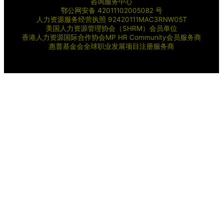
咨询服务中心
鄂公网安备 42011102005082 号
人力资源服务经营执照 92420111MAC3RNW05T
美国人力资源管理协会（SHRM）会员单位
香港人力资源国际合作协会MP HR Community会员服务商
惠普基金会全球职业发展项目注册服务商