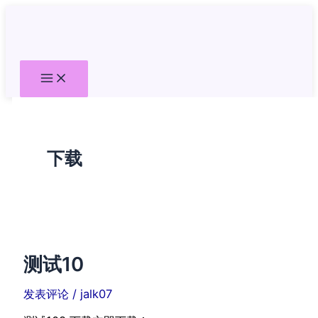
跳
至
内
容
下载
测试10
发表评论
/
jalk07