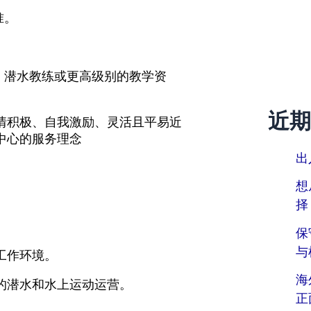
准。
I 潜水教练或更高级别的教学资
近期
情积极、自我激励、灵活且平易近
中心的服务理念
出
想
择
保
与
工作环境。
海
的潜水和水上运动运营。
正