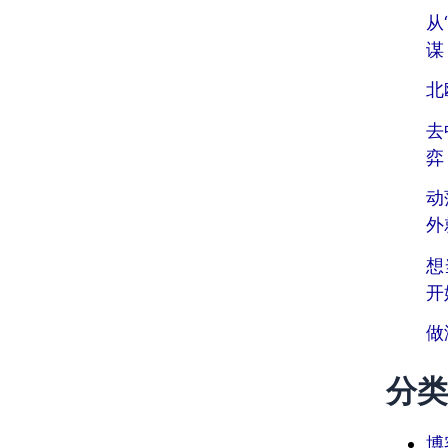
从
谋
北
去
弈
动
外
想
开
做
分类
博