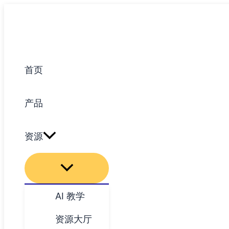
跳
至
内
容
首页
产品
资源
AI 教学
资源大厅