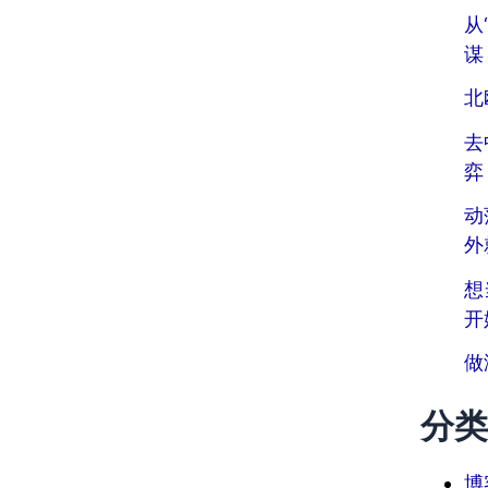
从
谋
北
去
弈
动
外
想
开
做
分类
博