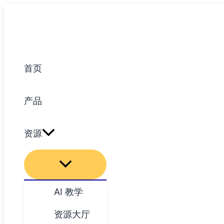
跳
至
内
容
首页
产品
资源
AI 教学
资源大厅