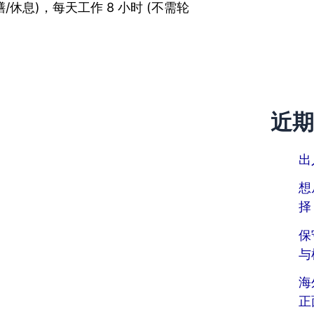
时用膳/休息)，每天工作 8 小时 (不需轮
近期
出
想
择
保
与
海
正