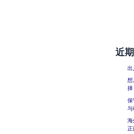
近期
出
想
择
保
与
海
正