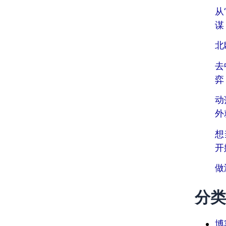
从
谋
北
去
弈
动
外
想
开
做
分类
博