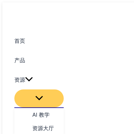
跳
至
内
容
首页
产品
资源
AI 教学
资源大厅