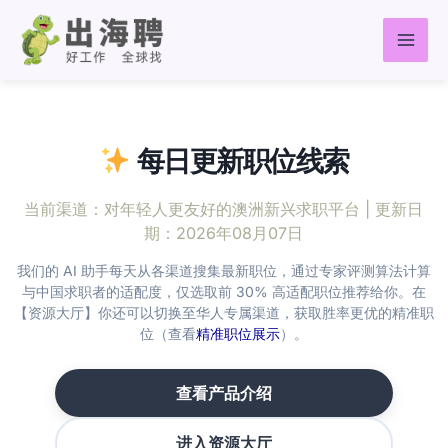
跳
至
内
容
每日更新职位线索
当前渠道：
对年轻人更友好的澳洲新兴求职平台
| 更新日
期：2026年08月07日
我们的 AI 助手每天从各渠道搜集最新职位，通过专家评测算法计算
与中国求职者的适配度，仅选取前 30% 高适配职位推荐给你。在
【资源大厅】你还可以切换至华人专属渠道，获取胜率更优的精准职
位（查看
精准职位展示
）。
查看产品介绍
进入资源大厅