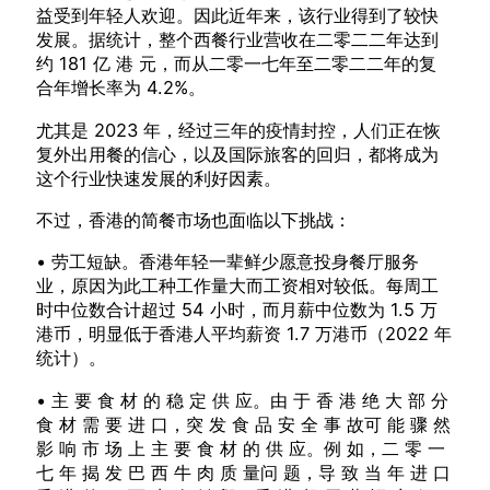
益受到年轻人欢迎。因此近年来，该行业得到了较快
发展。据统计，整个西餐行业营收在二零二二年达到
约 181 亿 港 元，而从二零一七年至二零二二年的复
合年增长率为 4.2%。
尤其是 2023 年，经过三年的疫情封控，人们正在恢
复外出用餐的信心，以及国际旅客的回归，都将成为
这个行业快速发展的利好因素。
不过，香港的简餐市场也面临以下挑战：
• 劳工短缺。香港年轻一辈鲜少愿意投身餐厅服务
业，原因为此工种工作量大而工资相对较低。每周工
时中位数合计超过 54 小时，而月薪中位数为 1.5 万
港币，明显低于香港人平均薪资 1.7 万港币（2022 年
统计）。
• 主 要 食 材 的 稳 定 供 应。由 于 香 港 绝 大 部 分
食 材 需 要 进 口，突 发 食 品 安 全 事 故可 能 骤 然
影 响 市 场 上 主 要 食 材 的 供 应。例 如，二 零 一
七 年 揭 发 巴 西 牛 肉 质 量问 题，导 致 当 年 进 口