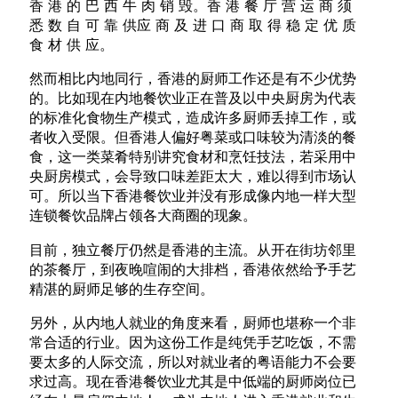
香 港 的 巴 西 牛 肉 销 毁。香 港 餐 厅 营 运 商 须
悉 数 自 可 靠 供应 商 及 进 口 商 取 得 稳 定 优 质
食 材 供 应。
然而相比内地同行，香港的厨师工作还是有不少优势
的。比如现在内地餐饮业正在普及以中央厨房为代表
的标准化食物生产模式，造成许多厨师丢掉工作，或
者收入受限。但香港人偏好粤菜或口味较为清淡的餐
食，这一类菜肴特别讲究食材和烹饪技法，若采用中
央厨房模式，会导致口味差距太大，难以得到市场认
可。所以当下香港餐饮业并没有形成像内地一样大型
连锁餐饮品牌占领各大商圈的现象。
目前，独立餐厅仍然是香港的主流。从开在街坊邻里
的茶餐厅，到夜晚喧闹的大排档，香港依然给予手艺
精湛的厨师足够的生存空间。
另外，从内地人就业的角度来看，厨师也堪称一个非
常合适的行业。因为这份工作是纯凭手艺吃饭，不需
要太多的人际交流，所以对就业者的粤语能力不会要
求过高。现在香港餐饮业尤其是中低端的厨师岗位已