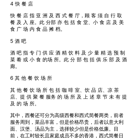
4 快 餐 店
快 餐 店 指 亚 洲 及 西 式 餐 厅，顾 客 须 自 行 取
餐 及 入 座。此 分部 亦 包 括 食 堂、小 食 店 及 美
食 广 场 内 食 品 摊 档。
5 酒 吧
酒 吧 指 专 门 供 应 酒 精 饮 料 及 少 量 精 选 预 制
菜 肴 或 小 食 的场 所。此 分 部 包 括 俱 乐 部 及 酒
廊。
6 其 他 餐 饮 场 所
其 他 餐 饮 场 所 包 括 咖 啡 室、饮 品 店、凉 茶
店、提 供 聚 餐 服务 的 场 所 及 上 述 章 节 未 有 提
及 的 场 所。
其中，西餐还可分为高级西餐和西式简餐两类，前者
服务周到，菜品丰富，但是价格昂贵，后者以意大利
面、汉堡、汤品为主，选择较少但是价格低廉。目
前，在工时较长且家庭成员不多的香港，西式简餐日