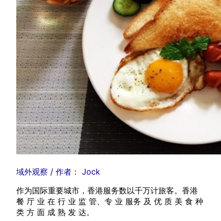
域外观察
/ 作者：
Jock
作为国际重要城市，香港服务数以千万计旅客。香港
餐 厅 业 在 行 业 监 管、专 业 服务 及 优 质 美 食 种
类 方 面 成 熟 发 达。