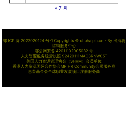
« 7 月
鄂 ICP 备 2022020124 号-1 Copyrights © chuhaipin.cn - By
出海聘
咨询服务中心
鄂公网安备 42011102005082 号
人力资源服务经营执照 92420111MAC3RNW05T
美国人力资源管理协会（SHRM）会员单位
香港人力资源国际合作协会MP HR Community会员服务商
惠普基金会全球职业发展项目注册服务商