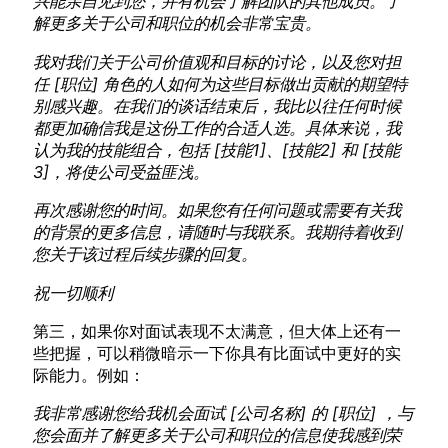
兴能亲自见到您，并有机会了解团队的其他成员。了
解更多关于公司和职位的机会非常宝贵。
我对我们关于公司价值观和目标的讨论，以及您对担
任 [职位] 角色的人如何为这些目标做出贡献的期望特
别感兴趣。在我们的谈话结束后，我比以往任何时候
都更加确信我是这份工作的合适人选。具体来说，我
认为我的技能组合，包括 [技能1]、[技能2] 和 [技能
3]，将使公司受益匪浅。
再次感谢您的时间。如果您有任何问题或需要有关我
的背景的更多信息，请随时与我联系。我期待着收到
您关于该过程后续步骤的回复。
祝一切顺利
第三，如果你对面试表现不太满意，但大体上还有一
些把握，可以稍微暗示一下你具有比面试中更好的实
际能力。例如：
我非常感谢您给我机会面试 [公司名称] 的 [职位] ，与
您会面并了解更多关于公司和职位的信息使我感到荣