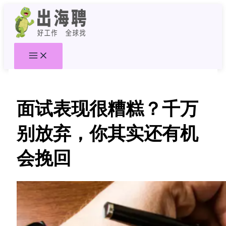
跳
至
内
容
面试表现很糟糕？千万
别放弃，你其实还有机
会挽回