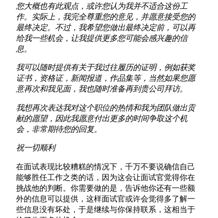
您大概也有此观点，或许您认为我并不适合这份工
作。实际上，我完全尊重您的意见，并愿意接受您的
最终决定。不过，我希望您做出最终决定前，可以再
给我一些机会，让我提供更多您可能会感兴趣的信
息。
我可以随时提供有关于我过往履历的证明，例如获奖
证书，资格证，新闻报道，作品集等，当然如果您愿
意再次和我见面，我也随时准备再到贵公司拜访。
我想再次表达我对这个职位的热情和我为团队做出贡
献的愿望，因此我愿意付出更多的时间争取这个机
会，非常期待您的回复。
祝一切顺利
在面试表现比较糟糕的情况下，千万不要说确信自己
能够胜任工作之类的话，因为这会让面试官觉得你在
挑战他的判断。你需要做的是，告诉他你还有一些额
外的信息可以提供，这样面试官或许会觉得多了解一
些信息没有坏处，于是继续与你保持联系，这相当于