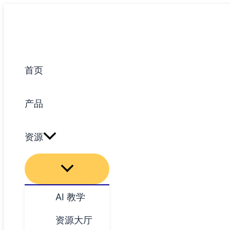
跳
至
内
容
首页
产品
资源
AI 教学
资源大厅