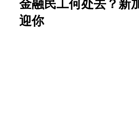
金融民工何处去？新
迎你