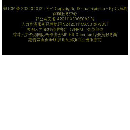
鄂 ICP 备 2022020124 号-1 Copyrights © chuhaipin.cn - By
出海聘
咨询服务中心
鄂公网安备 42011102005082 号
人力资源服务经营执照 92420111MAC3RNW05T
美国人力资源管理协会（SHRM）会员单位
香港人力资源国际合作协会MP HR Community会员服务商
惠普基金会全球职业发展项目注册服务商