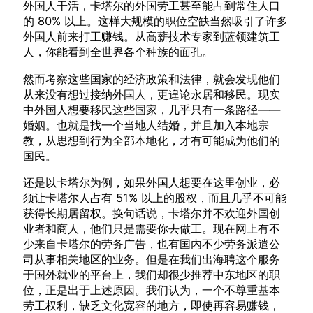
外国人干活，卡塔尔的外国劳工甚至能占到常住人口
的 80% 以上。这样大规模的职位空缺当然吸引了许多
外国人前来打工赚钱。从高薪技术专家到蓝领建筑工
人，你能看到全世界各个种族的面孔。
然而考察这些国家的经济政策和法律，就会发现他们
从来没有想过接纳外国人，更遑论永居和移民。现实
中外国人想要移民这些国家，几乎只有一条路径——
婚姻。也就是找一个当地人结婚，并且加入本地宗
教，从思想到行为全部本地化，才有可能成为他们的
国民。
还是以卡塔尔为例，如果外国人想要在这里创业，必
须让卡塔尔人占有 51% 以上的股权，而且几乎不可能
获得长期居留权。换句话说，卡塔尔并不欢迎外国创
业者和商人，他们只是需要你去做工。现在网上有不
少来自卡塔尔的劳务广告，也有国内不少劳务派遣公
司从事相关地区的业务。但是在我们出海聘这个服务
于国外就业的平台上，我们却很少推荐中东地区的职
位，正是出于上述原因。我们认为，一个不尊重基本
劳工权利，缺乏文化宽容的地方，即使再容易赚钱，