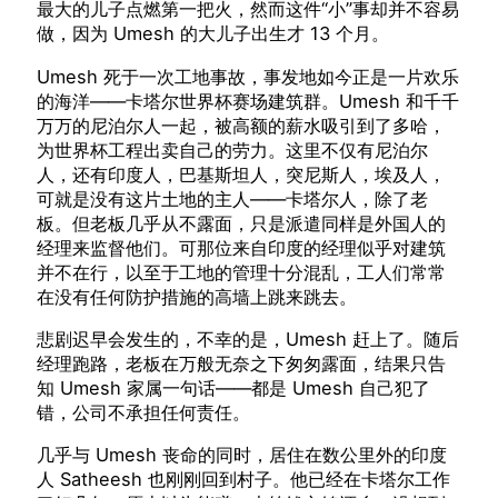
最大的儿子点燃第一把火，然而这件“小”事却并不容易
做，因为 Umesh 的大儿子出生才 13 个月。
Umesh 死于一次工地事故，事发地如今正是一片欢乐
的海洋——卡塔尔世界杯赛场建筑群。Umesh 和千千
万万的尼泊尔人一起，被高额的薪水吸引到了多哈，
为世界杯工程出卖自己的劳力。这里不仅有尼泊尔
人，还有印度人，巴基斯坦人，突尼斯人，埃及人，
可就是没有这片土地的主人——卡塔尔人，除了老
板。但老板几乎从不露面，只是派遣同样是外国人的
经理来监督他们。可那位来自印度的经理似乎对建筑
并不在行，以至于工地的管理十分混乱，工人们常常
在没有任何防护措施的高墙上跳来跳去。
悲剧迟早会发生的，不幸的是，Umesh 赶上了。随后
经理跑路，老板在万般无奈之下匆匆露面，结果只告
知 Umesh 家属一句话——都是 Umesh 自己犯了
错，公司不承担任何责任。
几乎与 Umesh 丧命的同时，居住在数公里外的印度
人 Satheesh 也刚刚回到村子。他已经在卡塔尔工作