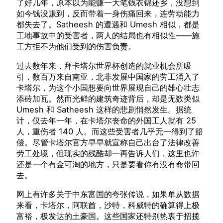
了好几年，原本以为能赚一大笔钱衣锦还乡，没想到
如今钱没赚到，反而带着一身伤痛回来，连劳动能力
都失去了。Satheesh 的遭遇和 Umesh 相似，都是
工地事故中的受害者，两人的结局也有相似性——施
工方拒不为他们受到的伤害负责。
过去数年来，拜卡塔尔世界杯创造的就业机会所吸
引，数百万来自南亚，北非发展中国家的劳工涌入了
卡塔尔，为这个小国想要向世界展现自己的雄心壮志
添砖加瓦。然而光鲜的建筑奇迹背后，却是无数类似
Umesh 和 Satheesh 这样的悲剧悄然发生。据统
计，仅去年一年，在卡塔尔丧命的外国工人就有 25
人，重伤者 140 人。而这些受害者几乎无一得到了赔
偿。尽管卡塔尔官方早早就宣称自己出台了法律改善
劳工处境，但现实的残酷却一再告诉人们，这里也许
还是一个有金可淘的地方，只是要看你有没有命带回
去。
网上有许多关于中东富国的夸张传说，如果单从数据
来看，卡塔尔，阿联酋，沙特，科威特的确算得上极
富裕，极发达的土豪国。这些国家还特别热衷于招揽