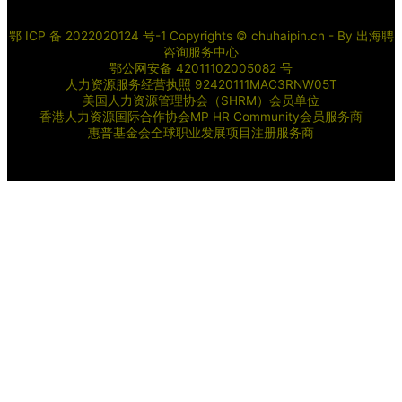
鄂 ICP 备 2022020124 号-1 Copyrights © chuhaipin.cn - By
出海聘
咨询服务中心
鄂公网安备 42011102005082 号
人力资源服务经营执照 92420111MAC3RNW05T
美国人力资源管理协会（SHRM）会员单位
香港人力资源国际合作协会MP HR Community会员服务商
惠普基金会全球职业发展项目注册服务商