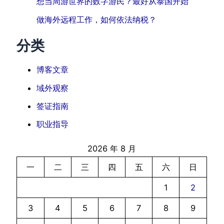
想当周游世界的数字游民？最好从泰国开始
做海外远程工作，如何依法纳税？
分类
博客文章
域外观察
签证指南
职业指导
2026 年 8 月
一
二
三
四
五
六
日
1
2
3
4
5
6
7
8
9