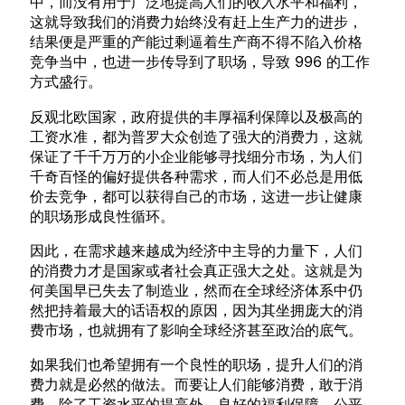
中，而没有用于广泛地提高人们的收入水平和福利，
这就导致我们的消费力始终没有赶上生产力的进步，
结果便是严重的产能过剩逼着生产商不得不陷入价格
竞争当中，也进一步传导到了职场，导致 996 的工作
方式盛行。
反观北欧国家，政府提供的丰厚福利保障以及极高的
工资水准，都为普罗大众创造了强大的消费力，这就
保证了千千万万的小企业能够寻找细分市场，为人们
千奇百怪的偏好提供各种需求，而人们不必总是用低
价去竞争，都可以获得自己的市场，这进一步让健康
的职场形成良性循环。
因此，在需求越来越成为经济中主导的力量下，人们
的消费力才是国家或者社会真正强大之处。这就是为
何美国早已失去了制造业，然而在全球经济体系中仍
然把持着最大的话语权的原因，因为其坐拥庞大的消
费市场，也就拥有了影响全球经济甚至政治的底气。
如果我们也希望拥有一个良性的职场，提升人们的消
费力就是必然的做法。而要让人们能够消费，敢于消
费，除了工资水平的提高外，良好的福利保障，公平