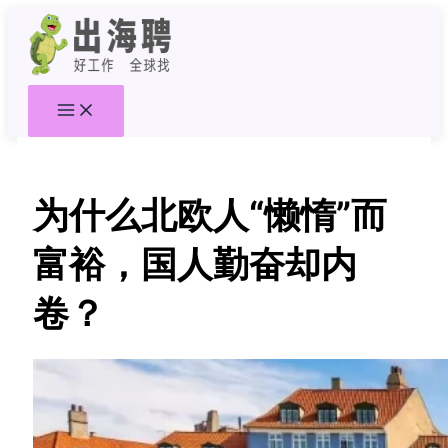
跳
至
内
容
为什么北欧人“懒惰”而
富裕，国人勤奋却内
卷？