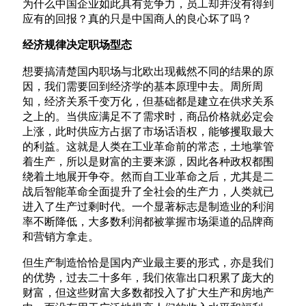
为什么中国企业如此具有竞争力，员工却并没有得到
应有的回报？真的只是中国商人的良心坏了吗？
经济规律决定职场型态
想要搞清楚国内职场与北欧出现截然不同的结果的原
因，我们需要回到经济学的基本原理中去。周所周
知，经济关系千变万化，但基础都是建立在供求关系
之上的。当供应满足不了需求时，商品价格就必定会
上涨，此时供应方占据了市场话语权，能够攫取最大
的利益。这就是人类在工业革命前的常态，土地掌管
着生产，所以是财富的主要来源，因此各种政权都围
绕着土地展开争夺。然而自工业革命之后，尤其是二
战后智能革命全面提升了全社会的生产力，人类就已
进入了生产过剩时代。一个显著标志是制造业的利润
率不断降低，大多数利润都被掌握市场渠道的品牌商
和营销方拿走。
但生产制造恰恰是国内产业最主要的形式，亦是我们
的优势，过去二十多年，我们依靠出口积累了庞大的
财富，但这些财富大多数都投入了扩大生产和房地产