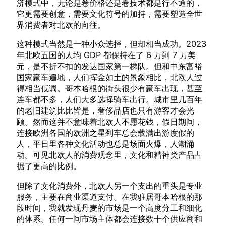
济模式中，无论是卷价格还是卷技术都是行不通的，
它更需要创意，需要文化符号的加持，需要塑造全世
界消费者对北欧的向往。
这种模式当然是一种小众选择，但却相当成功。2023
年北欧五国的人均 GDP 都保持在了 6 万到 7 万美
元，是不折不扣的发达国家第一梯队。但和中东富裕
国家豪车遍地，人们挥金如土的景象相比，北欧人过
得相当低调。哥本哈根的街头很少有豪车出现，甚至
连车都不多，人们大多选择骑车出行。城市里几百年
的老旧建筑比比皆是，奢侈品店也只有游客才会光
顾。然而这并不意味着北欧人不愿花钱，假日期间，
连接欧洲各国的欧洲之星列车总会载满出游度假的
人，平日里各种文化活动也总是场面火爆，人潮涌
动。可见北欧人的消费观念里，文化和精神类产品占
据了更高的比例。
但除了文化消费外，北欧人另一个支出的重头是专业
服务，主要在商业渠道支付。在我驻居哥本哈根的那
段时间，我就发现丹麦的市场是一个高度分工和细化
的体系。任何一间市场主体都会连接数十个供应商和