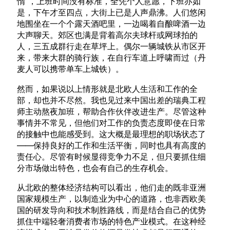
惰”，上班时间没有标准，全凭个人意愿，下班亦如
是，下午才至四点，大街上已是人声鼎沸。人们悠闲
地围坐在一个个露天酒吧里，一边喝着自酿啤酒一边
大声聊天。郊区也满是背着高尔夫球杆或网球拍的
人，三五成群行走在草坪上。偶尔一辆城铁从市区开
来，带来大群的骑行族，在自行车道上呼啸而过（丹
麦人可以携带单车上城铁）。
然而，如果说以上情形就是北欧人生活和工作的全
部，却也并不尽然。我也见过来中国出差的瑞典工程
师主动熬夜加班，帮助合作伙伴改进生产。尽管这种
事情并不常见，但他们对工作的负责态度即使在日常
的接触中也能感受到。这大概是最理想的职场状态了
——保持良好的工作和生活平衡，同时也具有高度的
责任心。尽管有时候显得竞争力不足，但只要抓住细
分市场做出特色，也会有自己的生存机会。
从北欧的整体经济结构可以看出，他们走的既非亚洲
国家规模生产，以制造业为中心的道路，也非西欧美
国的研发导向和技术制胜路线，而是结合自己的优势
抓住中端轻奢消费者市场的特色产业模式。在这种经