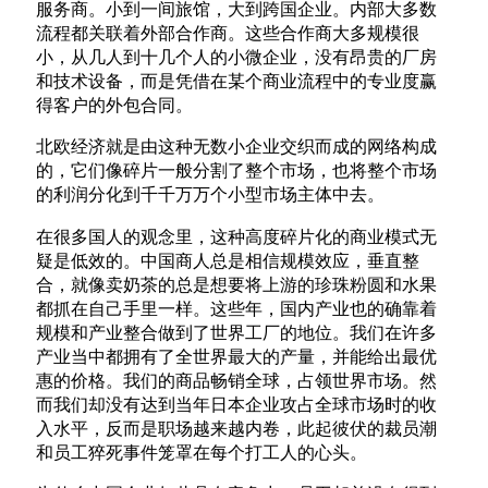
服务商。小到一间旅馆，大到跨国企业。内部大多数
流程都关联着外部合作商。这些合作商大多规模很
小，从几人到十几个人的小微企业，没有昂贵的厂房
和技术设备，而是凭借在某个商业流程中的专业度赢
得客户的外包合同。
北欧经济就是由这种无数小企业交织而成的网络构成
的，它们像碎片一般分割了整个市场，也将整个市场
的利润分化到千千万万个小型市场主体中去。
在很多国人的观念里，这种高度碎片化的商业模式无
疑是低效的。中国商人总是相信规模效应，垂直整
合，就像卖奶茶的总是想要将上游的珍珠粉圆和水果
都抓在自己手里一样。这些年，国内产业也的确靠着
规模和产业整合做到了世界工厂的地位。我们在许多
产业当中都拥有了全世界最大的产量，并能给出最优
惠的价格。我们的商品畅销全球，占领世界市场。然
而我们却没有达到当年日本企业攻占全球市场时的收
入水平，反而是职场越来越内卷，此起彼伏的裁员潮
和员工猝死事件笼罩在每个打工人的心头。